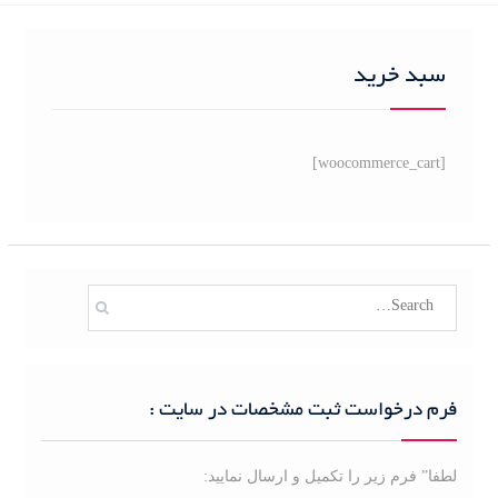
h
f
o
سبد خرید
r
:
[woocommerce_cart]
S
e
a
r
c
فرم درخواست ثبت مشخصات در سایت :
h
f
لطفا” فرم زیر را تکمیل و ارسال نمایید:
o