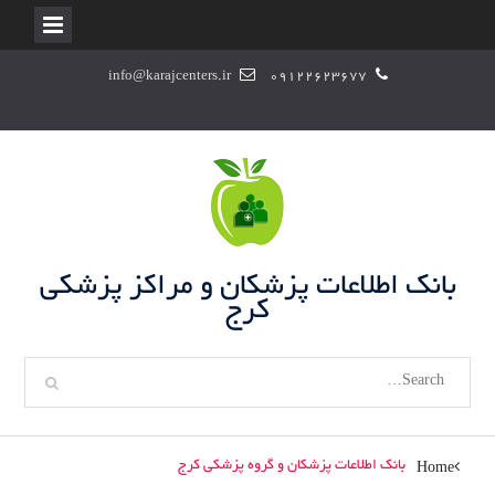
S
info@karajcenters.ir
09122623677
k
i
p
t
o
c
o
n
بانک اطلاعات پزشکان و مراکز پزشکی
t
کرج
e
n
S
t
e
a
r
بانک اطلاعات پزشکان و گروه پزشکی کرج
Home
c