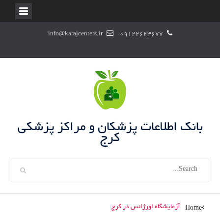
S
info@karajcenters.ir
09122623677
k
i
p
t
o
c
o
n
بانک اطلاعات پزشکان و مراکز پزشکی
t
کرج
e
n
S
t
e
a
r
آزمایشگاه اورژانس در کرج
Home
c