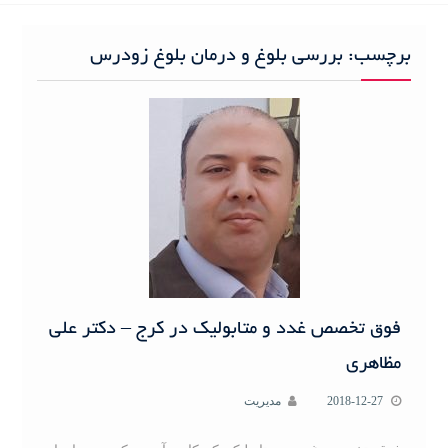
h
f
برچسب:
بررسی بلوغ و درمان بلوغ زودرس
o
r
:
فوق تخصص غدد و متابولیک در کرج – دکتر علی
مظاهری
2018-12-27
مدیریت