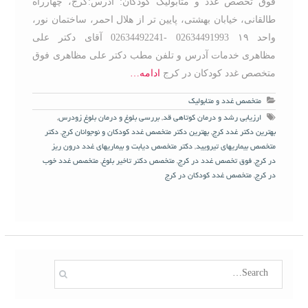
فوق تخصص غدد و متابولیک کودکان: آدرس:کرج، چهارراه
طالقانی، خیابان بهشتی، پایین تر از هلال احمر، ساختمان نور،
واحد ۱۹ 02634491993 -02634492241 آقای دکتر علی
مظاهری خدمات آدرس و تلفن مطب دکتر علی مظاهری فوق
متخصص غدد کودکان در کرج
ادامه…
متخصص غدد و متابولیک
ارزیابی رشد و درمان کوتاهی قد
,
بررسی بلوغ و درمان بلوغ زودرس
,
بهترین دکتر غدد کرج
,
بهترین دکتر متخصص غدد کودکان و نوجوانان کرج
,
دکتر
متخصص بیماریهای تیرویید
,
دکتر متخصص دیابت و بیماریهای غدد درون ریز
در کرج
,
فوق تخصص غدد در کرج
,
متخصص دکتر تاخیر بلوغ
,
متخصص غدد خوب
در کرج
,
متخصص غدد کودکان در کرج
S
e
a