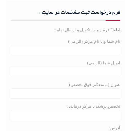
r
c
فرم درخواست ثبت مشخصات در سایت :
h
f
لطفا” فرم زیر را تکمیل و ارسال نمایید:
o
r
نام شما و یا نام مرکز (الزامی)
:
ایمیل شما (الزامی)
عنوان (ماننددکتر،فوق تخصص)
تخصص پزشک یا مرکز درمانی :
آدرس: