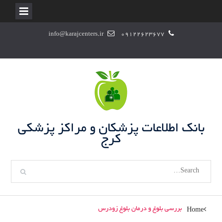
S
info@karajcenters.ir
09122623677
k
i
p
t
o
c
o
n
بانک اطلاعات پزشکان و مراکز پزشکی
t
کرج
e
n
S
t
e
a
r
بررسی بلوغ و درمان بلوغ زودرس
Home
c