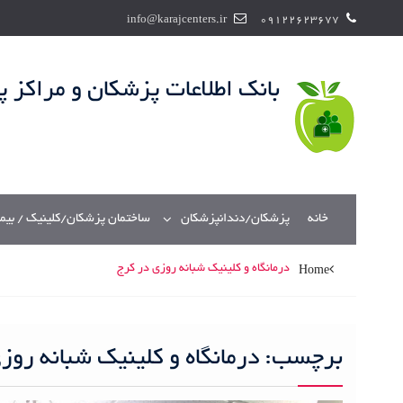
S
info@karajcenters.ir
09122623677
k
i
p
بانک اطلاعات پزشکان و مراکز 
t
o
c
o
n
t
خانه
پزشکان/دندانپزشکان
ساختمان پزشکان/کلینیک / بیم
e
n
t
درمانگاه و کلینیک شبانه روزی در کرج
Home
برچسب:
درمانگاه و کلینیک شبانه روز