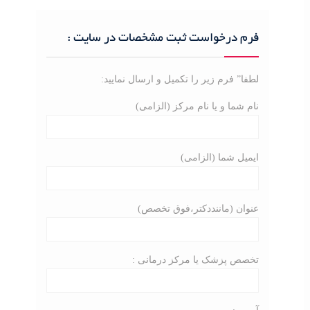
r
c
فرم درخواست ثبت مشخصات در سایت :
h
f
o
لطفا” فرم زیر را تکمیل و ارسال نمایید:
r
نام شما و یا نام مرکز (الزامی)
:
ایمیل شما (الزامی)
عنوان (ماننددکتر،فوق تخصص)
تخصص پزشک یا مرکز درمانی :