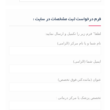
e
a
r
c
فرم درخواست ثبت مشخصات در سایت :
h
f
لطفا” فرم زیر را تکمیل و ارسال نمایید:
o
r
نام شما و یا نام مرکز (الزامی)
:
ایمیل شما (الزامی)
عنوان (ماننددکتر،فوق تخصص)
تخصص پزشک یا مرکز درمانی :