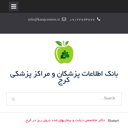
S
info@karajcenters.ir
09122623677
k
i
p
t
o
c
o
n
بانک اطلاعات پزشکان و مراکز پزشکی
t
کرج
e
n
S
t
e
a
r
دکتر متخصص دیابت و بیماریهای غدد درون ریز در کرج
Home
c