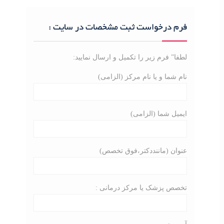
r
c
فرم درخواست ثبت مشخصات در سایت :
h
f
o
لطفا” فرم زیر را تکمیل و ارسال نمایید:
r
نام شما و یا نام مرکز (الزامی)
:
ایمیل شما (الزامی)
عنوان (ماننددکتر،فوق تخصص)
تخصص پزشک یا مرکز درمانی :