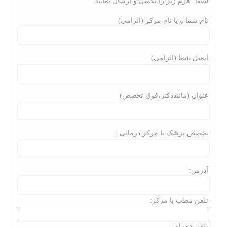
لطفا” فرم زیر را تکمیل و ارسال نمایید:
o
r
نام شما و یا نام مرکز (الزامی)
:
ایمیل شما (الزامی)
عنوان (ماننددکتر،فوق تخصص)
تخصص پزشک یا مرکز درمانی :
آدرس:
تلفن مطب یا مرکز:
تلفن همراه: