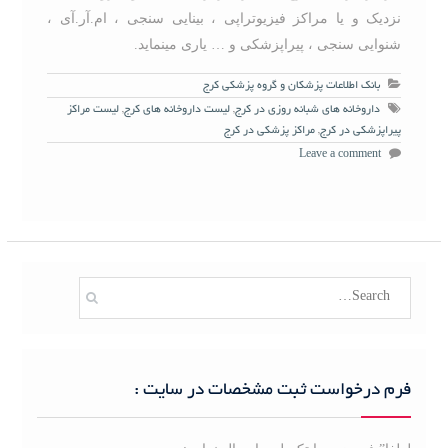
نزدیک و یا مراکز فیزیوتراپی ، بینایی سنجی ، ام.آر.آی ،
شنوایی سنجی ، پیراپزشکی و … یاری مینماید.
بانک اطلاعات پزشکان و گروه پزشکی کرج
داروخانه های شبانه روزی در کرج
,
لیست داروخانه های کرج
,
لیست مراکز
پیراپزشکی در کرج
,
مراکز پزشکی در کرج
Leave a comment
S
e
a
r
c
فرم درخواست ثبت مشخصات در سایت :
h
f