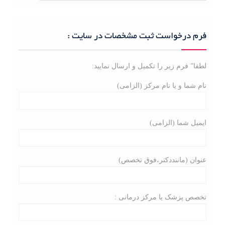
a
r
c
فرم درخواست ثبت مشخصات در سایت :
h
f
لطفا” فرم زیر را تکمیل و ارسال نمایید:
o
r
نام شما و یا نام مرکز (الزامی)
:
ایمیل شما (الزامی)
عنوان (ماننددکتر،فوق تخصص)
تخصص پزشک یا مرکز درمانی :