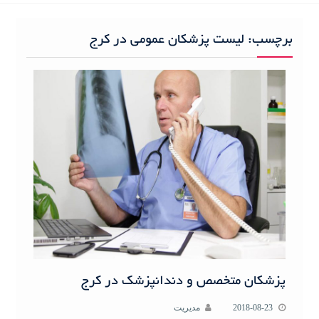
h
f
برچسب:
لیست پزشکان عمومی در کرج
o
r
:
پزشکان متخصص و دندانپزشک در کرج
2018-08-23
مدیریت