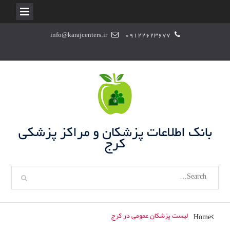
S
info@karajcenters.ir
09122623677
k
i
p
t
o
c
o
n
بانک اطلاعات پزشکان و مراکز پزشکی
t
کرج
e
n
S
t
e
a
r
لیست پزشکان عمومی در کرج
Home
c