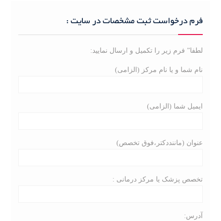
r
c
فرم درخواست ثبت مشخصات در سایت :
h
f
لطفا” فرم زیر را تکمیل و ارسال نمایید:
o
r
نام شما و یا نام مرکز (الزامی)
:
ایمیل شما (الزامی)
عنوان (ماننددکتر،فوق تخصص)
تخصص پزشک یا مرکز درمانی :
آدرس: