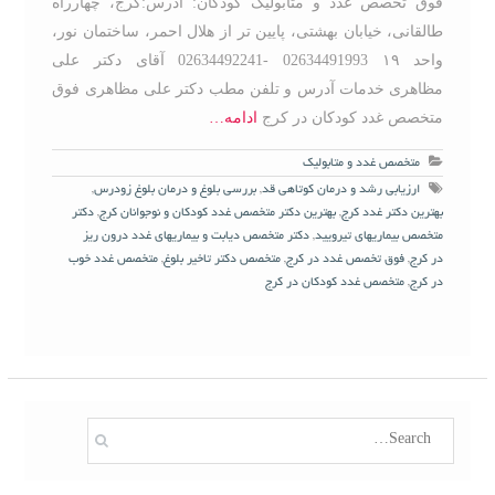
فوق تخصص غدد و متابولیک کودکان: آدرس:کرج، چهارراه
طالقانی، خیابان بهشتی، پایین تر از هلال احمر، ساختمان نور،
واحد ۱۹ 02634491993 -02634492241 آقای دکتر علی
مظاهری خدمات آدرس و تلفن مطب دکتر علی مظاهری فوق
متخصص غدد کودکان در کرج
ادامه…
متخصص غدد و متابولیک
ارزیابی رشد و درمان کوتاهی قد
,
بررسی بلوغ و درمان بلوغ زودرس
,
بهترین دکتر غدد کرج
,
بهترین دکتر متخصص غدد کودکان و نوجوانان کرج
,
دکتر
متخصص بیماریهای تیرویید
,
دکتر متخصص دیابت و بیماریهای غدد درون ریز
در کرج
,
فوق تخصص غدد در کرج
,
متخصص دکتر تاخیر بلوغ
,
متخصص غدد خوب
در کرج
,
متخصص غدد کودکان در کرج
S
e
a