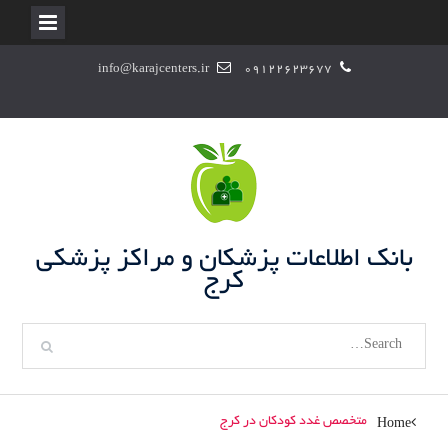
S
info@karajcenters.ir
09122623677
k
i
p
t
o
c
o
n
بانک اطلاعات پزشکان و مراکز پزشکی
t
کرج
e
n
S
t
e
a
r
متخصص غدد کودکان در کرج
Home
c