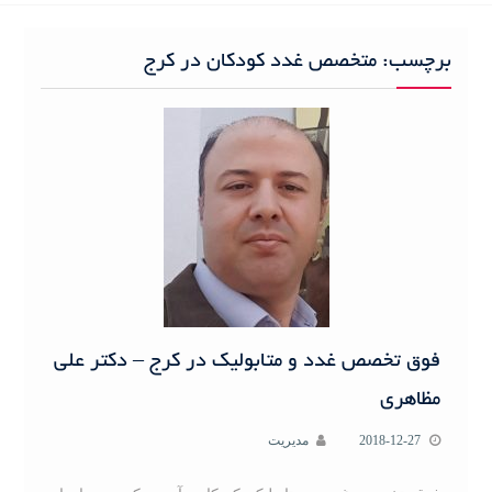
h
f
برچسب:
متخصص غدد کودکان در کرج
o
r
:
فوق تخصص غدد و متابولیک در کرج – دکتر علی
مظاهری
2018-12-27
مدیریت