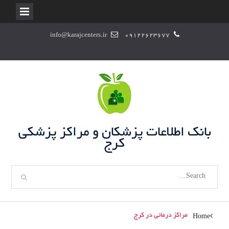
S
info@karajcenters.ir
09122623677
k
i
p
t
o
c
o
n
بانک اطلاعات پزشکان و مراکز پزشکی
t
کرج
e
n
S
t
e
a
r
مراکز درمانی در کرج
Home
c