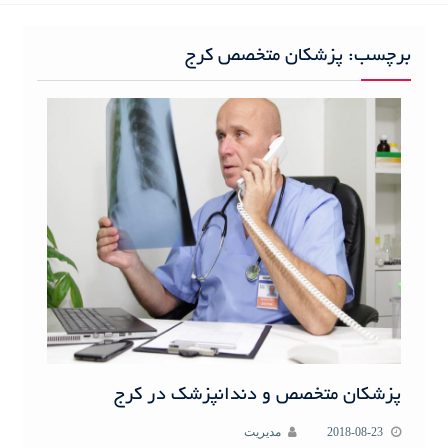
h
f
برچسب:
پزشکان متخصص کرج
o
r
:
پزشکان متخصص و دندانپزشک در کرج
2018-08-23
مدیریت