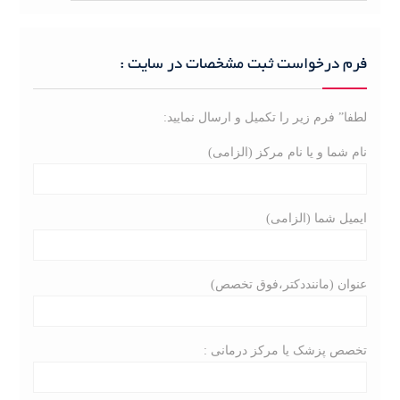
a
r
c
فرم درخواست ثبت مشخصات در سایت :
h
f
لطفا” فرم زیر را تکمیل و ارسال نمایید:
o
r
نام شما و یا نام مرکز (الزامی)
:
ایمیل شما (الزامی)
عنوان (ماننددکتر،فوق تخصص)
تخصص پزشک یا مرکز درمانی :