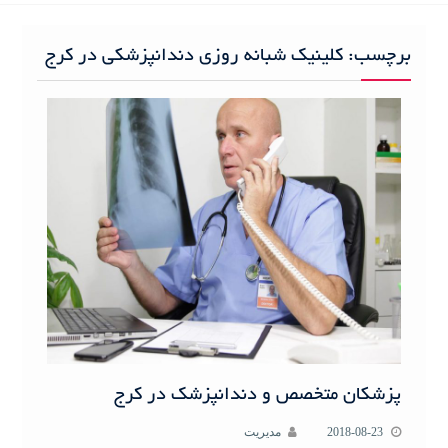
h
f
برچسب:
کلینیک شبانه روزی دندانپزشکی در کرج
o
r
:
پزشکان متخصص و دندانپزشک در کرج
2018-08-23
مدیریت