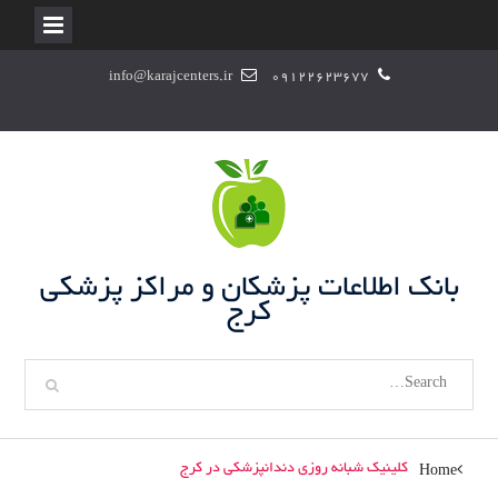
S
info@karajcenters.ir
09122623677
k
i
p
t
o
c
o
n
بانک اطلاعات پزشکان و مراکز پزشکی
t
کرج
e
n
S
t
e
a
r
کلینیک شبانه روزی دندانپزشکی در کرج
Home
c