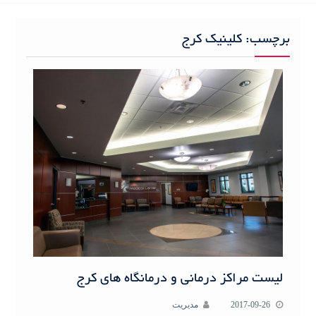
h
f
برچسب:
کلینیک کرج
o
r
:
لیست مراکز درمانی و درمانگاه های کرج
2017-09-26
مدیریت