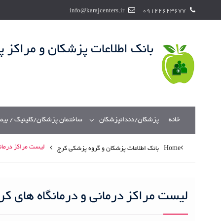
S
info@karajcenters.ir
09122623677
k
i
p
بانک اطلاعات پزشکان و مراکز 
t
o
c
o
n
t
خانه
پزشکان/دندانپزشکان
ساختمان پزشکان/کلینیک / بیم
e
n
t
لیست مراکز درمانی
Home
بانک اطلاعات پزشکان و گروه پزشکی کرج
لیست مراکز درمانی و درمانگاه های کر