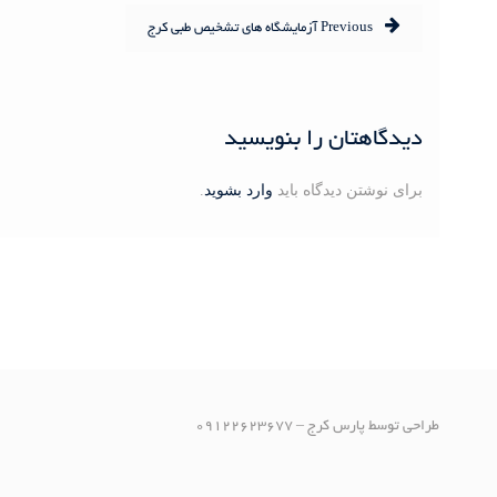
ر
P
Previous
آزمایشگاه های تشخیص طبی کرج
r
ا
e
v
ه
i
دیدگاهتان را بنویسید
o
ب
u
برای نوشتن دیدگاه باید
وارد بشوید
.
ر
s
p
ی
o
s
ن
t
:
و
ش
ت
طراحی توسط پارس کرج – 09122623677
ه