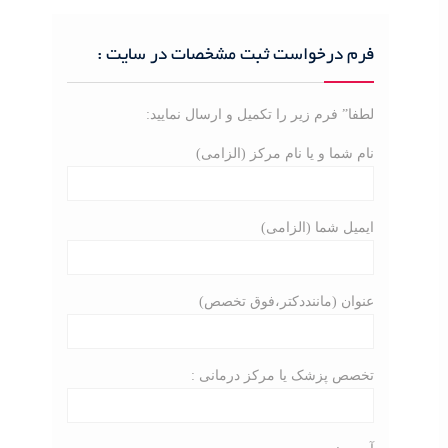
r
c
فرم درخواست ثبت مشخصات در سایت :
h
f
o
لطفا” فرم زیر را تکمیل و ارسال نمایید:
r
نام شما و یا نام مرکز (الزامی)
:
ایمیل شما (الزامی)
عنوان (ماننددکتر،فوق تخصص)
تخصص پزشک یا مرکز درمانی :